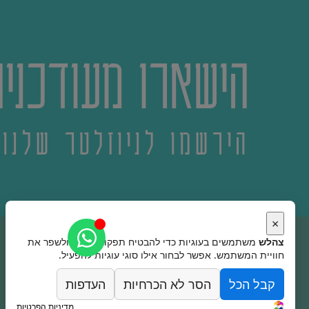
הישארו מעודכנים
הירשמו לניוזלטר שלנו
×
צהלש
משתמשים בעוגיות כדי להבטיח תפקוד האתר ולשפר את
חוויית המשתמש. אפשר לבחור אילו סוגי עוגיות להפעיל.
שמרו על קשר
קבל הכל
הסר לא הכרחיות
העדפות
טלפון: 03-537-3431
מדיניות הפרטיות