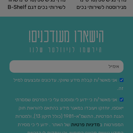
מנירוסטה לשירותי נכים
לשירותי נכים דגם B-Shelf
מק"ט:
499
מק"ט:
664
הישארו מעודכנים!
הירשמו לניוזלטר שלנו
אני מאשר/ת קבלת מידע שיווקי, עדכונים ומבצעים למייל
זה.
אני מאשר/ת כי ידוע לי ומוסכם עלי כי הפרטים שמסרתי
ייאספו, יוחזקו ויעובדו במאגר מידע בהתאם להוראות חוק
הגנת הפרטיות, התשמ"א–1981 (כולל תיקון 13), ולמטרות
המפורטות ב
מדיניות פרטיות
של האתר . ידוע לי כי מסירת
המידע נעשית מרצוני החופשי, וכי עומדות לי הזכויות