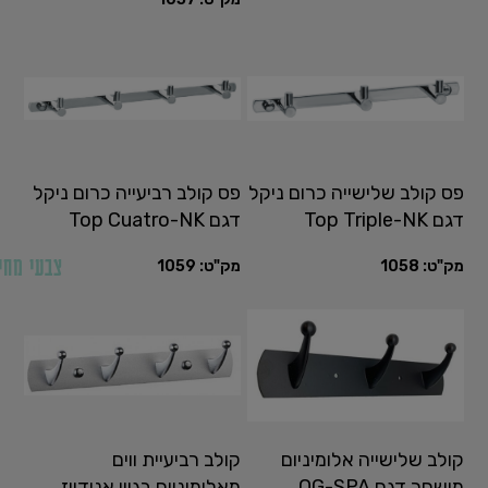
פס קולב שלישייה כרום ניקל
פס קולב רביעייה כרום ניקל
דגם Top Triple-NK
דגם Top Cuatro-NK
צבעי מחי
מק"ט:
1058
מק"ט:
1059
קולב שלישייה אלומיניום
קולב רביעיית ווים
מושחר דגם OG-SPA
מאלומיניום בגוון אנודייז