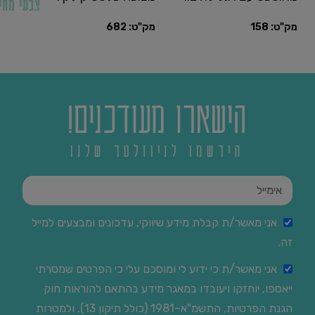
צבעי מחי
רצפתי (מיועד להתקנה
בלוקים / בטון דגם Sheleg
להת
מק"ט:
158
מק"ט:
682
מק"
בסמוך לקיר גבס)
הישארו מעודכנים!
הירשמו לניוזלטר שלנו
אני מאשר/ת קבלת מידע שיווקי, עדכונים ומבצעים למייל
זה.
אני מאשר/ת כי ידוע לי ומוסכם עלי כי הפרטים שמסרתי
ייאספו, יוחזקו ויעובדו במאגר מידע בהתאם להוראות חוק
הגנת הפרטיות, התשמ"א–1981 (כולל תיקון 13), ולמטרות