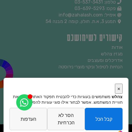
טלפון: 03-537-3431
פקס: 03-639-5293
אימייל: info@zahalash.com
תמנע 3, א.ת. חולון, קומה 2 מבנה 54
קישורים לשימושכם
אודות
מגזין צהלש
אדריכלים ומעצבים
הנחיות לטיפול וניקוי מוצרי נירוסטה
מידע שימושי
×
הורדות
צהלש
משתמשים בעוגיות כדי להבטיח תפקוד האתר ולשפר את
הצהרת נגישות
חוויית המשתמש. אפשר לבחור אילו סוגי עוגיות להפעיל.
מדיניות פרטיות
תנאי שימוש
הסר לא
קבל הכל
העדפות
הכרחיות