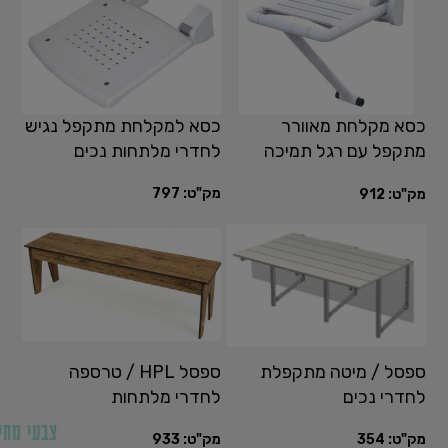
כסא מקלחת מאוורר
כסא למקלחת מתקפל נגיש
מתקפל עם רגל תמיכה
לחדרי מלתחות נכים
מסיבית SafetyShower
מק"ט:
797
מק"ט:
912
ספסל / מיטה מתקפלת
ספסל HPL / טרספה
לחדרי נכים
לחדרי מלתחות
צבעי מחי
מק"ט:
354
מק"ט:
933