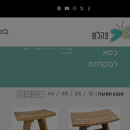
Skip to navigation
התקשרו
Skip to main content
עמוד הבית
/
אביזרי נגישות
/
כסא
כסא
למקלחת
למקלחת
סגנון תצוגה
12
24
48
64